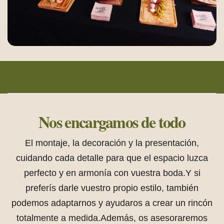
Rincones a los que los invitados vuelven una y otra vez.
Rincones a los que los invitados vuelven una y otra vez.
Rincones a los que los invitados vuelven una y otra vez.
Nos encargamos de todo
El montaje, la decoración y la presentación,
cuidando cada detalle para que el espacio luzca
perfecto y en armonía con vuestra boda.
Y si
preferís darle vuestro propio estilo, también
podemos adaptarnos y ayudaros a crear un rincón
totalmente a medida.
Además, os asesoraremos