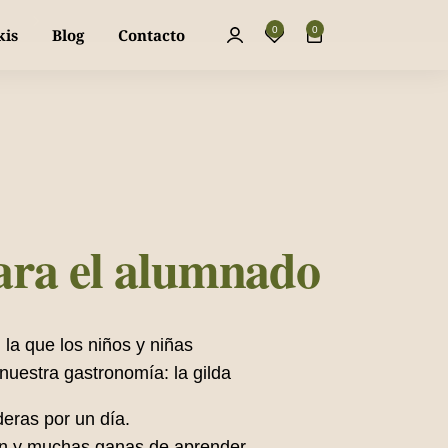
La mejor piparra dulce y fresca, directa a 
0
0
kis
Blog
Contacto
para el alumnado
a que los niños y niñas
nuestra gastronomía: la gilda
deras por un día.
sión y muchas ganas de aprender.