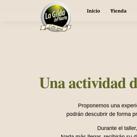
or piparra dulce y fresca, directa a tu mesa
Inicio
Tienda
Nuestras gildas
Selección de Productos
Una actividad d
Bodas
Proponemos una experie
podrán descubrir de forma pr
Durante el talle
Nada más llegar, recibirán su d