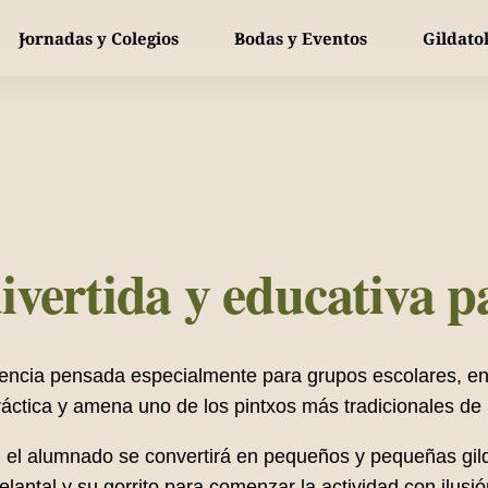
Únete a nuestra comunidad y no te pierdas ninguna novedad
Jornadas y Colegios
Bodas y Eventos
Gildato
Gildas tradicionales
Bebidas y Vinos
MÁS VENDIDO
Conservas
Gildas especiales
Km 0
Pintxos
ivertida y educativa 
Packs de regalo
Piparras
Piparra de temporada
YA DISPONIBLE
ncia pensada especialmente para grupos escolares, en l
áctica y amena uno de los pintxos más tradicionales de 
r, el alumnado se convertirá en pequeños y pequeñas gil
elantal y su gorrito para comenzar la actividad con ilu