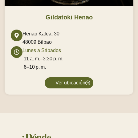
Gildatoki Henao
Henao Kalea, 30
48009 Bilbao
Lunes a Sábados
11 a. m.–3:30 p. m.
6–10 p. m.
Ver ubicación
¿Dónde