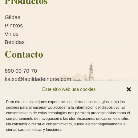
Productos
Gildas
Pintxos
Vinos
Bebidas
Contacto
690 00 70 70
kaixo@lagildadelnorte.com
Polígono La Cruz, Aretxalde Auzoa, 128B, Lezama
Este sitio web usa cookies
(Bizkaia)
Políticas
Para ofrecer las mejores experiencias, utilizamos tecnologías como las
cookies para almacenar y/o acceder a la información del dispositivo. El
consentimiento de estas tecnologías nos permitirá procesar datos como el
comportamiento de navegación o las identificaciones únicas en este sitio.
Aviso Legal
No consentir o retirar el consentimiento, puede afectar negativamente a
Política de privacidad
ciertas características y funciones.