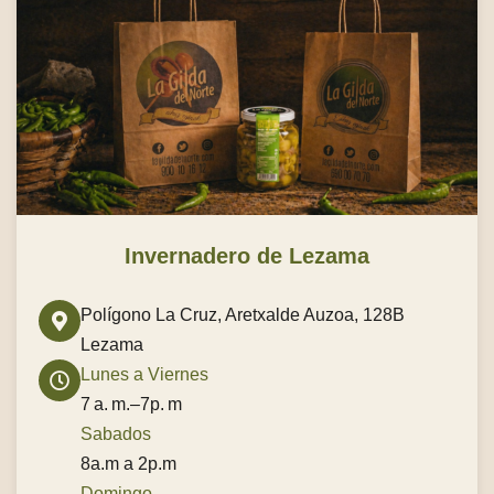
Jornadas Puertas Abiertas
Ver todas las Gildas
Invernadero de Lezama
Polígono La Cruz, Aretxalde Auzoa, 128B
Lezama
Lunes a Viernes
7 a. m.–7p. m
Sabados
8a.m a 2p.m
Eventos
Domingo