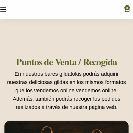
o te pierdas ninguna novedad
la mejor piparra dulce y fresca, d
0
Nuestras gildas
Selección de Productos
Puntos de Venta / Recogida
En nuestros bares gildatokis podrás adquirir
Bodas
nuestras deliciosas gildas en los mismos formatos
que los vendemos online.
vendemos online.
Además, también podrás recoger los pedidos
realizados a través de nuestra página web.