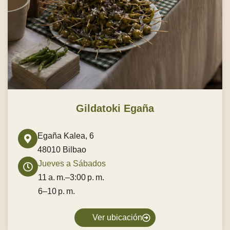
Gildatoki Egaña
Egaña Kalea, 6
48010 Bilbao
Jueves a Sábados
11 a. m.–3:00 p. m.
6–10 p. m.
Ver ubicación