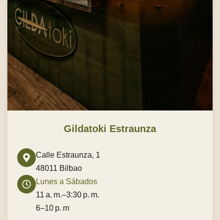
Gildatoki Estraunza
Calle Estraunza, 1
48011 Bilbao
Lunes a Sábados
11 a. m.–3:30 p. m.
6–10 p. m