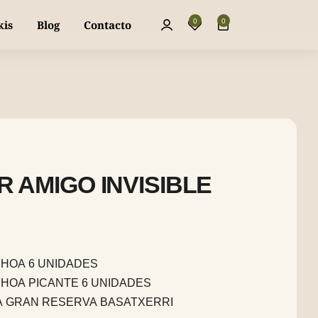
La mejor piparra dulce y fresca, directa a 
0
0
kis
Blog
Contacto
 AMIGO INVISIBLE
CHOA 6 UNIDADES
CHOA PICANTE 6 UNIDADES
A GRAN RESERVA BASATXERRI