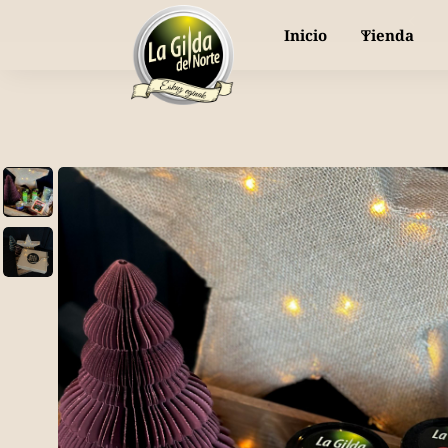
or piparra dulce y fresca, directa a tu mesa
Inicio
Tienda
Nuestras gildas
Selección de Productos
Bodas