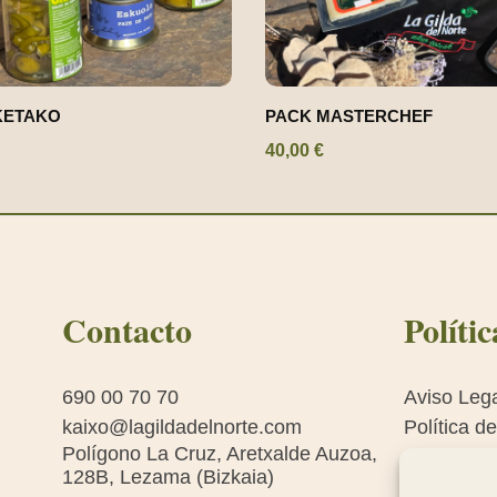
KETAKO
PACK MASTERCHEF
40,00
€
Contacto
Polític
690 00 70 70
Aviso Leg
kaixo@lagildadelnorte.com
Política d
Polígono La Cruz, Aretxalde Auzoa,
Política d
128B, Lezama (Bizkaia)
Condicion