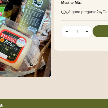
PICOS RÚSTICOS PR
Mostrar Más
PATE DE PATO 130 GR
¿Alguna pregunta?
Co
CUÑA 250 GR IDIAZA
CAJA+ESPUMILLÓN