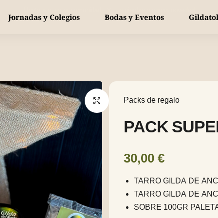
Únete a nuestra comunidad y no te pierdas ninguna novedad
Jornadas y Colegios
Bodas y Eventos
Gildato
Gildas tradicionales
Bebidas y Vinos
MÁS VENDIDO
Conservas
Gildas especiales
Km 0
Pintxos
Packs de regalo
Packs de regalo
Piparras
PACK SUPER
Piparra de temporada
YA DISPONIBLE
30,00
€
TARRO GILDA DE AN
TARRO GILDA DE AN
SOBRE 100GR PALET