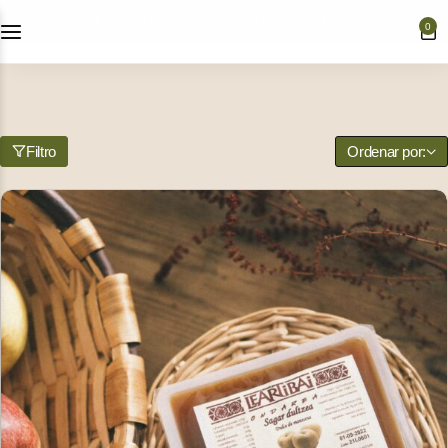
únete a nuestra comunidad y no te pierdas ninguna novedad
0
Nuestras gildas
Selección de Productos
Filtro
Ordenar por:
Bodas