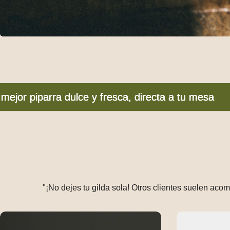
Talleres para Colegios
rra dulce y fresca, directa a tu mesa
rra dulce y fresca, directa a tu mesa
rra dulce y fresca, directa a tu mesa
rra dulce y fresca, directa a tu mesa
Packs de Regalo
"¡No dejes tu gilda sola! Otros clientes suelen aco