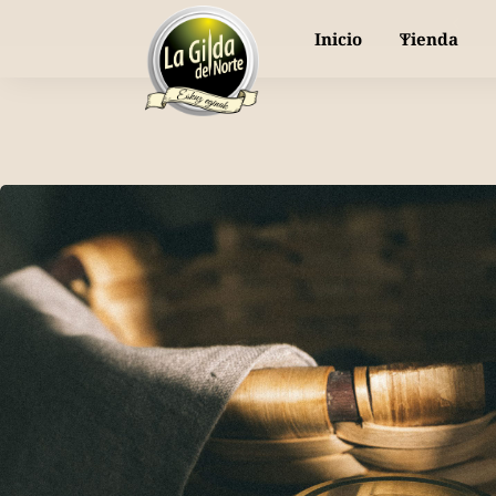
or piparra dulce y fresca, directa a tu mesa
Inicio
Tienda
Nuestras gildas
Selección de Productos
Bodas