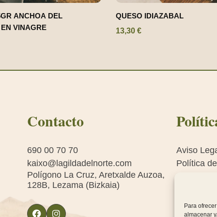
5GR ANCHOA DEL
QUESO IDIAZABAL
 EN VINAGRE
13,30
€
Contacto
Polític
690 00 70 70
Aviso Leg
kaixo@lagildadelnorte.com
Política d
Polígono La Cruz, Aretxalde Auzoa,
Política d
128B, Lezama (Bizkaia)
Condicion
venta
Para ofrecer
almacenar y/