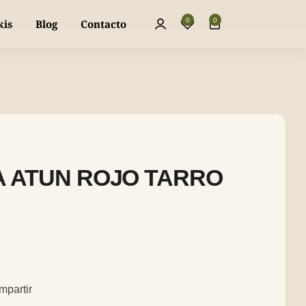
La mejor piparra dulce y fresca, directa a 
0
0
kis
Blog
Contacto
 ATUN ROJO TARRO
mpartir