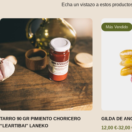
Echa un vistazo a estos productos
Talleres para Colegios
Más Vendido
Packs de Regalo
TARRO 90 GR PIMIENTO CHORICERO
GILDA DE AN
“LEARTIBAI” LANEKO
12,00
€
-
32,00