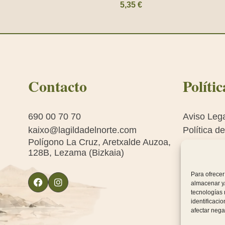
5,35
€
Contacto
Polític
690 00 70 70
Aviso Leg
kaixo@lagildadelnorte.com
Política d
Polígono La Cruz, Aretxalde Auzoa,
Política d
128B, Lezama (Bizkaia)
Condicion
venta
Para ofrecer
almacenar y/
tecnologías
identificaci
afectar nega