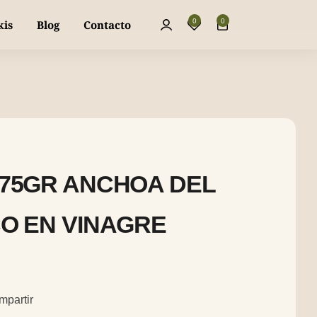
La mejor piparra dulce y fresca, directa a 
0
0
kis
Blog
Contacto
75GR ANCHOA DEL
O EN VINAGRE
mpartir