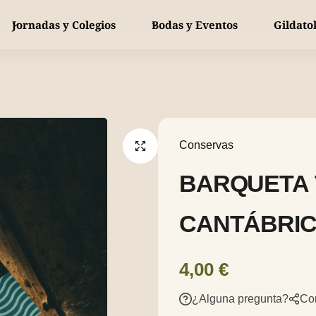
Únete a nuestra comunidad y no te pierdas ninguna novedad
Jornadas y Colegios
Bodas y Eventos
Gildato
Gildas tradicionales
Bebidas y Vinos
MÁS VENDIDO
Conservas
Gildas especiales
Km 0
Pintxos
Conservas
Packs de regalo
Piparras
BARQUETA 
Piparra de temporada
YA DISPONIBLE
CANTÁBRIC
4,00
€
¿Alguna pregunta?
Co