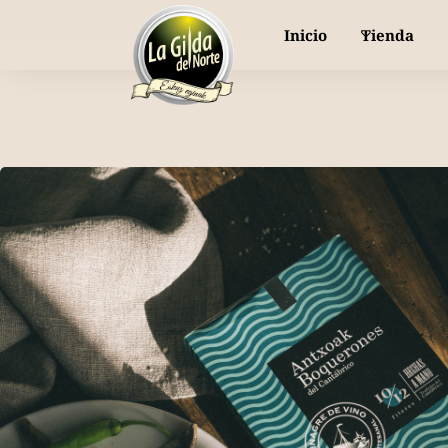
or piparra dulce y fresca, directa a tu mesa
Inicio
Tienda
Nuestras gildas
Selección de Productos
Bodas