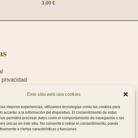
3,00
€
as
al
e privacidad
e cookies
Este sitio web usa cookies
es generales de
 las mejores experiencias, utilizamos tecnologías como las cookies para
o acceder a la información del dispositivo. El consentimiento de estas
 nos permitirá procesar datos como el comportamiento de navegación o las
ones únicas en este sitio. No consentir o retirar el consentimiento, puede
tivamente a ciertas características y funciones.