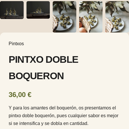
Jornadas Puertas Abiertas
Ver todas las Gildas
Pintxos
PINTXO DOBLE
BOQUERON
36,00
€
Y para los amantes del boquerón, os presentamos el
pintxo doble boquerón, pues cualquier sabor es mejor
Eventos
si se intensifica y se dobla en cantidad.