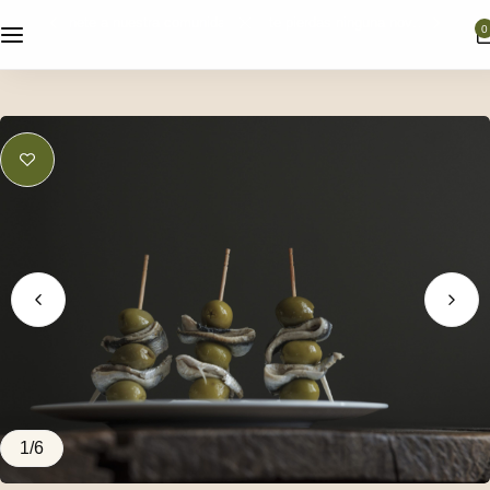
únete a nuestra comunidad y no te pierdas ninguna novedad
0
Nuestras gildas
Selección de Productos
Bodas
1
/
6