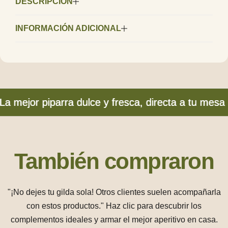
DESCRIPCIÓN
INFORMACIÓN ADICIONAL
ejor piparra dulce y fresca, directa a tu mesa
ejor piparra dulce y fresca, directa a tu mesa
ejor piparra dulce y fresca, directa a tu mesa
También compraron
"¡No dejes tu gilda sola! Otros clientes suelen acompañarla
con estos productos." Haz clic para descubrir los
complementos ideales y armar el mejor aperitivo en casa.