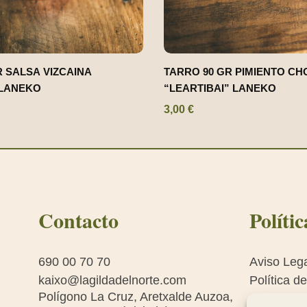
R SALSA VIZCAINA
TARRO 90 GR PIMIENTO C
 LANEKO
“LEARTIBAI” LANEKO
3,00
€
Contacto
Polític
690 00 70 70
Aviso Leg
kaixo@lagildadelnorte.com
Política d
Polígono La Cruz, Aretxalde Auzoa,
Política d