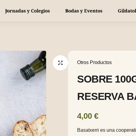
Únete a nuestra comunidad y no te pierdas ninguna novedad
Jornadas y Colegios
Bodas y Eventos
Gildato
Gildas tradicionales
Bebidas y Vinos
MÁS VENDIDO
Conservas
Gildas especiales
Km 0
Pintxos
Otros Productos
Packs de regalo
Piparras
SOBRE 100
Piparra de temporada
YA DISPONIBLE
RESERVA B
4,00
€
Basatxerri es una cooperati