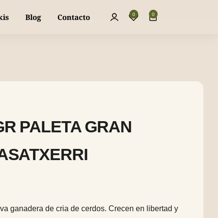
La mejor piparra dulce y fresca, directa a 
0
0
kis
Blog
Contacto
GR PALETA GRAN
ASATXERRI
va ganadera de cria de cerdos. Crecen en libertad y