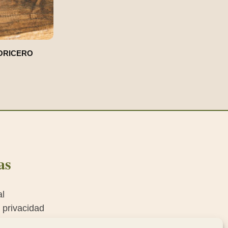
HORICERO
as
al
e privacidad
e cookies