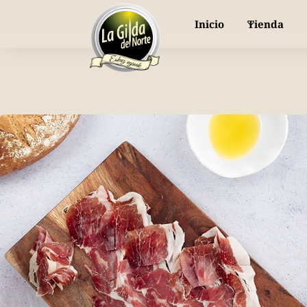
or piparra dulce y fresca, directa a tu mesa
Inicio
Tienda
Nuestras gildas
Selección de Productos
Bodas